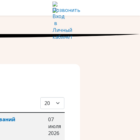
Кол-во строк:
ований
07
июля
2026