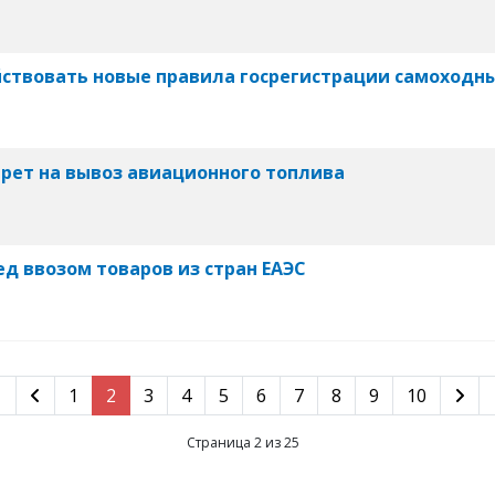
ействовать новые правила госрегистрации самоходн
рет на вывоз авиационного топлива
д ввозом товаров из стран ЕАЭС
1
2
3
4
5
6
7
8
9
10
Страница 2 из 25