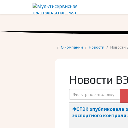
О компании
Новости
Новости 
Новости В
Фильтр по заголовку
Заголовок
Дата пуб
ФСТЭК опубликовала о
экспортного контроля 