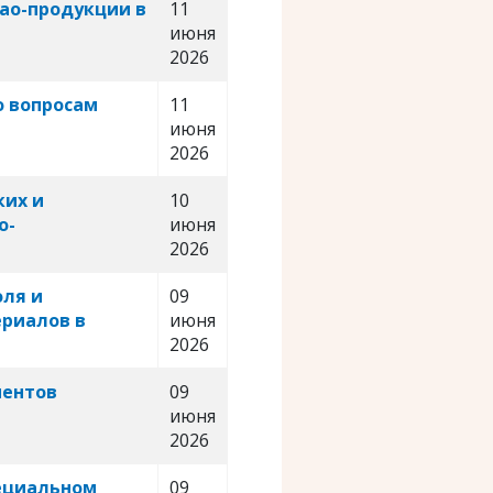
ао-продукции в
11
июня
2026
о вопросам
11
июня
2026
ких и
10
о-
июня
2026
оля и
09
ериалов в
июня
2026
ментов
09
июня
2026
пециальном
09