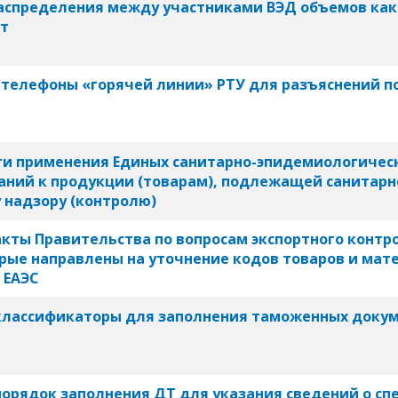
аспределения между участниками ВЭД объемов как
от
 телефоны «горячей линии» РТУ для разъяснений п
ти применения Единых санитарно-эпидемиологичес
аний к продукции (товарам), подлежащей санитарн
 надзору (контролю)
акты Правительства по вопросам экспортного контр
орые направлены на уточнение кодов товаров и мат
 ЕАЭС
 классификаторы для заполнения таможенных доку
порядок заполнения ДТ для указания сведений о с