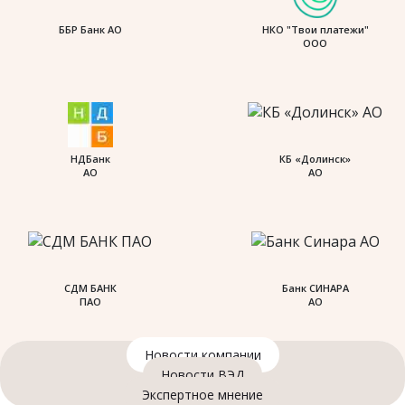
ББР Банк АО
НКО "Твои платежи"
ООО
НДБанк
КБ «Долинск»
АО
АО
СДМ БАНК
Банк СИНАРА
ПАО
АО
Новости компании
Новости ВЭД
Экспертное мнение