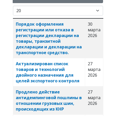
Кол-во строк:
Заголовок
Дата публикации
Порядок оформления
30
регистрации или отказа в
марта
регистрации декларации на
2026
товары, транзитной
декларации и декларации на
транспортное средство.
Актуализирован список
27
товаров и технологий
марта
двойного назначения для
2026
целей экспортного контроля
Продлено действие
27
антидемпинговой пошлины в
марта
отношении грузовых шин,
2026
происходящих из КНР