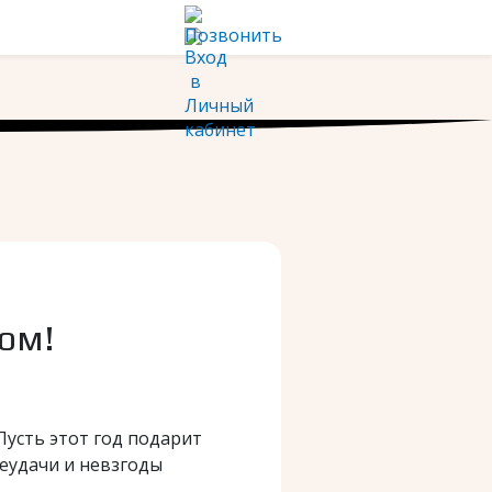
ом!
усть этот год подарит
еудачи и невзгоды